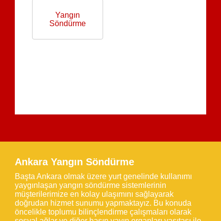
Yangın
Söndürme
Ankara Yangın Söndürme
Başta Ankara olmak üzere yurt genelinde kullanımı
yaygınlaşan yangın söndürme sistemlerinin
müşterilerimize en kolay ulaşımını sağlayarak
doğrudan hizmet sunumu yapmaktayız. Bu konuda
öncelikle toplumu bilinçlendirme çalışmaları olarak
sosyal ağlar ve diğer basın yayın organları vasıtası ile