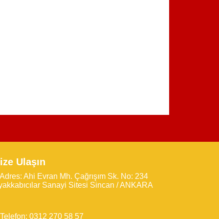
ize Ulaşın
Adres: Ahi Evran Mh. Çağrışım Sk. No: 234
yakkabıcılar Sanayi Sitesi Sincan / ANKARA
Telefon: 0312 270 58 57